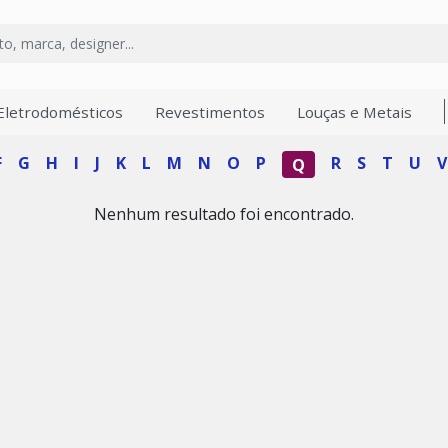
Eletrodomésticos
Revestimentos
Louças e Metais
F
G
H
I
J
K
L
M
N
O
P
R
S
T
U
V
Q
Nenhum resultado foi encontrado.