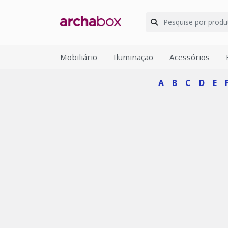
Mobiliário
Iluminação
Acessórios
A
B
C
D
E