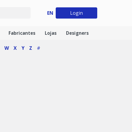
EN
Login
Fabricantes
Lojas
Designers
W
X
Y
Z
#