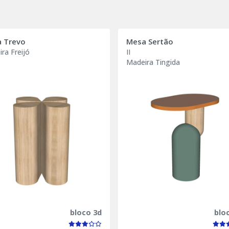
 Trevo
Mesa Sertão
ra Freijó
II
Madeira Tingida
bloco 3d
blo