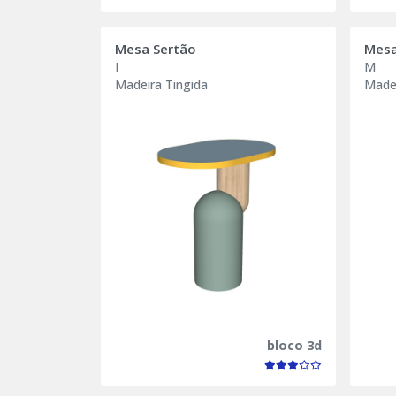
Mesa Sertão
Mesa
I
M
Madeira Tingida
Madei
bloco 3d