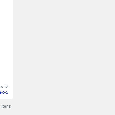
co 3d
3
itens.