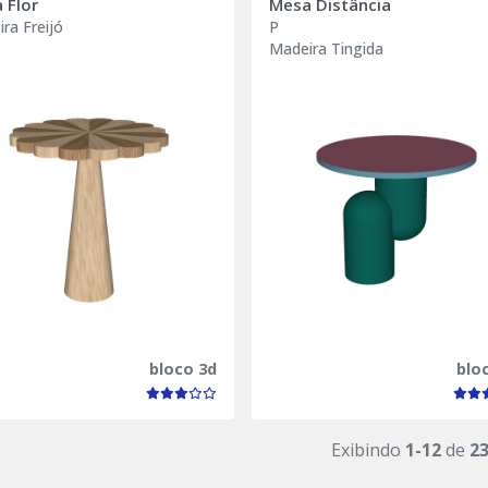
 Flor
Mesa Distância
ra Freijó
P
Madeira Tingida
bloco 3d
blo
Exibindo
1-12
de
2