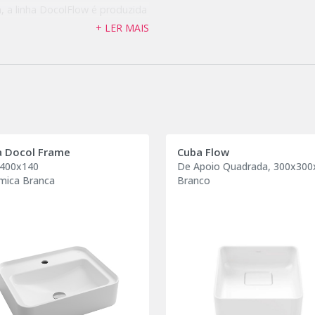
a, a linha DocolFlow é produzida
+ LER MAIS
 arte funcional, que
cos, criando ambientes de
a Docol Frame
Cuba Flow
400x140
De Apoio Quadrada, 300x3
mica Branca
Branco