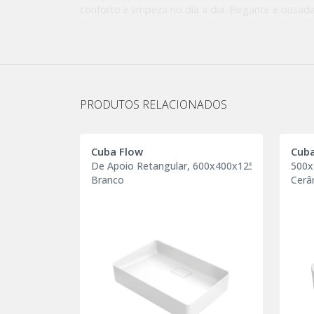
conforto e limpeza no dia a dia. Elegante e ousad
em cerâmica de alta
resistência, transmitindo bem-estar e equilíbrio.
Mais do que uma cuba, a DocolFlow é uma obra de
transforma o espaço e valoriza
o design contemporâneo com seus traços harmôni
tranquilidade e inspiração.
PRODUTOS RELACIONADOS
Cuba Flow
Cub
De Apoio Retangular, 600x400x125mm
500x
Branco
Cerâ