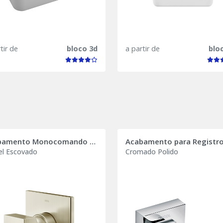
tir de
bloco 3d
a partir de
blo
Acabamento Monocomando para Chuveiro New Edge/Minima
el Escovado
Cromado Polido