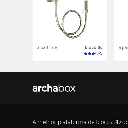
a partir de
bloco 3d
a par
A melhor plataforma de blocos 3D do