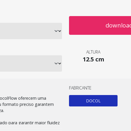
download
ALTURA
12.5 cm
FABRICANTE
 DocolFlow oferecem uma
DOCOL
seu formato preciso garantem
za.
ado para garantir maior fluidez