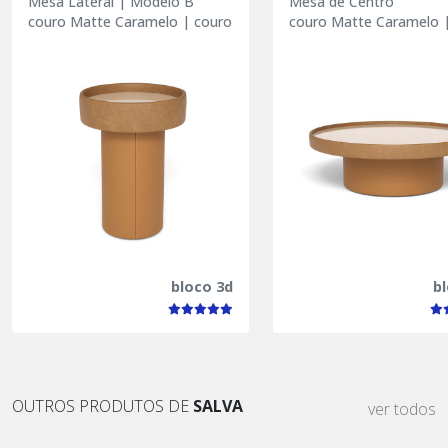
Mesa Lateral | Modelo B
Mesa de Centro
couro Matte Caramelo | couro Bravo Amêndoa
couro Matte Caramelo 
bloco 3d
b
OUTROS PRODUTOS DE
SALVA
ver todos