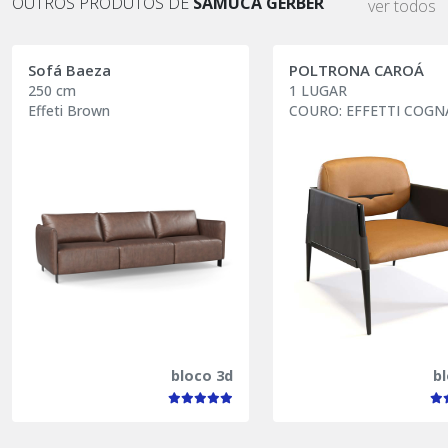
OUTROS PRODUTOS DE
SAMUCA GERBER
ver todos
Sofá Baeza
POLTRONA CAROÁ
250 cm
1 LUGAR
Effeti Brown
COURO: EFFETTI COG
bloco 3d
b