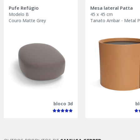
Pufe Refúgio
Mesa lateral Patta
Modelo B
45 x 45 cm
Couro Matte Grey
Tanato Ambar - Metal 
bloco 3d
b