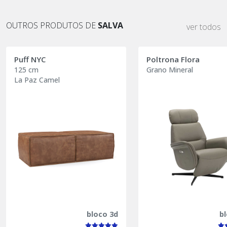
OUTROS PRODUTOS DE
SALVA
ver todos
Puff NYC
Poltrona Flora
125 cm
Grano Mineral
La Paz Camel
bloco 3d
b