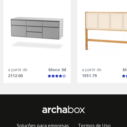
a partir de
bloco 3d
a partir de
b
2112.00
1551.79
Soluções para empresas
Termos de Uso