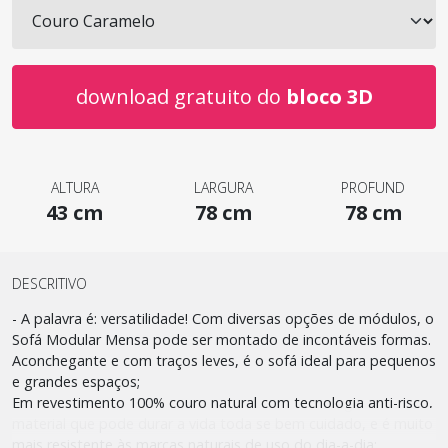
download gratuito do
bloco 3D
ALTURA
LARGURA
PROFUND
43 cm
78 cm
78 cm
DESCRITIVO
- A palavra é: versatilidade! Com diversas opções de módulos, o
Sofá Modular Mensa pode ser montado de incontáveis formas.
Aconchegante e com traços leves, é o sofá ideal para pequenos
e grandes espaços;
Em revestimento 100% couro natural com tecnologia anti-risco,
material que pode durar a vida toda se bem cuidado, e é muito
mais resistente às marcas naturais de uso do dia-a-dia;