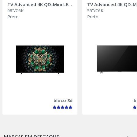
TV Advanced 4K QD-Mini LED 2025
98"/C6K
55"/C6K
Preto
Preto
bloco 3d
b
MARCAS EM DESTAQUE