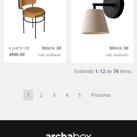
a partir de
bloco 3d
bloco 3d
4900.00
não avaliado
não avaliado
Exibindo
1-12
de
76
itens.
1
2
3
4
5
Próxima