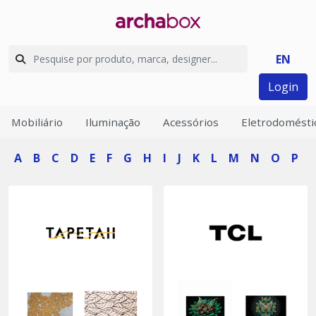
EN
Login
Mobiliário
Iluminação
Acessórios
Eletrodomésti
A
B
C
D
E
F
G
H
I
J
K
L
M
N
O
P