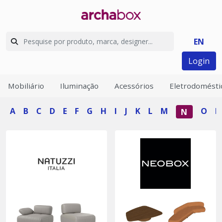
EN
Login
Mobiliário
Iluminação
Acessórios
Eletrodomésti
A
B
C
D
E
F
G
H
I
J
K
L
M
O
P
N