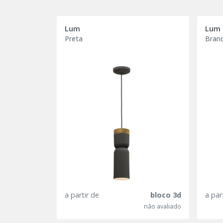
Lum
Lum
Preta
Bran
a partir de
bloco 3d
a par
não avaliado