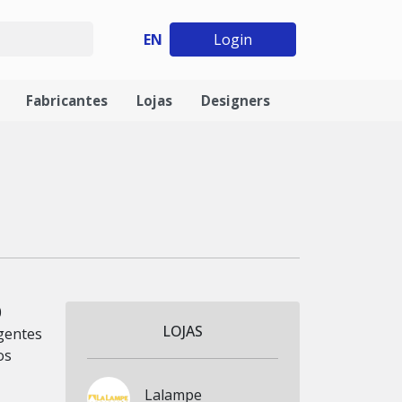
EN
Login
Fabricantes
Lojas
Designers
0
LOJAS
igentes
os
Lalampe