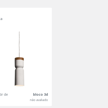
ca
tir de
bloco 3d
não avaliado