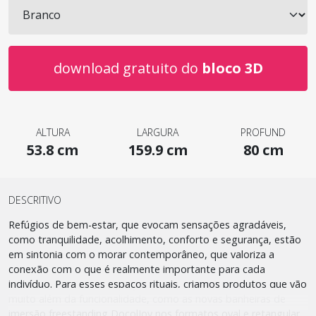
download gratuito do
bloco 3D
ALTURA
LARGURA
PROFUND
53.8 cm
159.9 cm
80 cm
DESCRITIVO
Refúgios de bem-estar, que evocam sensações agradáveis,
como tranquilidade, acolhimento, conforto e segurança, estão
em sintonia com o morar contemporâneo, que valoriza a
conexão com o que é realmente importante para cada
indivíduo. Para esses espaços rituais, criamos produtos que vão
muito além da funcionalidade, como as novas banheiras de
imersão freestanding DocolJoy nos formatos oval e retangular.​