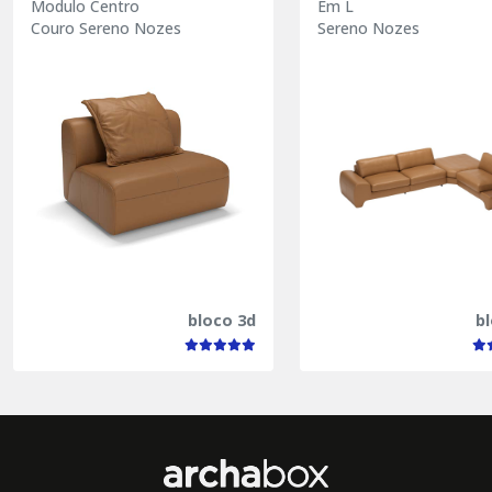
Modulo Centro
Em L
Couro Sereno Nozes
Sereno Nozes
bloco 3d
b