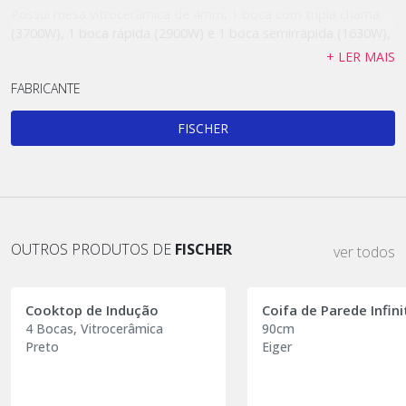
Possui mesa vitrocerâmica de 4mm, 1 boca com tripla chama
(3700W), 1 boca rápida (2900W) e 1 boca semirrápida (1630W),
todos com trempes individuais em ferro fundido, contando
+ LER MAIS
ainda com 2 bocas elétricas (1200W e 1800W).
FABRICANTE
Apresenta um sistema de leds, que indicam temperaturas
iguais ou acima de 50ºC na mesa, garantindo maior segurança.
FISCHER
Apresenta manipulador de metal com acendimento
ergonômico, limpeza fácil e uso simplificado.
OUTROS PRODUTOS DE
FISCHER
ver todos
Cooktop de Indução
Coifa de Parede Infini
4 Bocas, Vitrocerâmica
90cm
Preto
Eiger