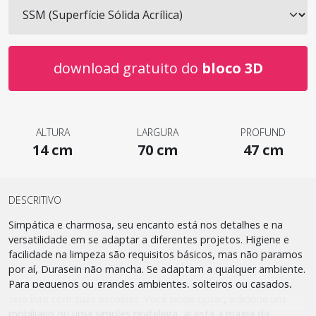
download gratuito do
bloco 3D
ALTURA
LARGURA
PROFUND
14 cm
70 cm
47 cm
DESCRITIVO
Simpática e charmosa, seu encanto está nos detalhes e na
versatilidade em se adaptar a diferentes projetos. Higiene e
facilidade na limpeza são requisitos básicos, mas não paramos
por aí, Durasein não mancha. Se adaptam a qualquer ambiente.
Para pequenos ou grandes ambientes, solteiros ou casados,
seja livre com suas escolhas. Você pode optar, adicione um
mobiliário ou uma simples prateleira, ai está a magia da