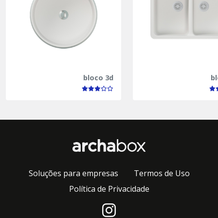
bloco 3d
b
Soluções para empresas
Termos de Uso
Política de Privacidade