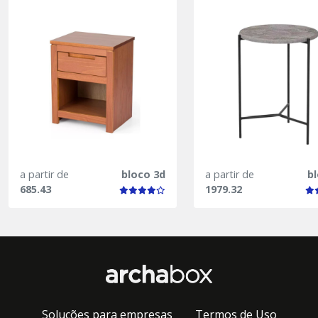
a partir de
bloco 3d
a partir de
b
685.43
1979.32
Soluções para empresas
Termos de Uso