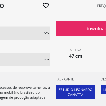
o
PREÇ
download
ALTURA
47 cm
FABRICANTE
DE
rocessos de reaproveitamento, a
ESTÚDIO LEONARDO
L
mobiliário brasileiro do
ZANATTA
dagem de produção adaptada