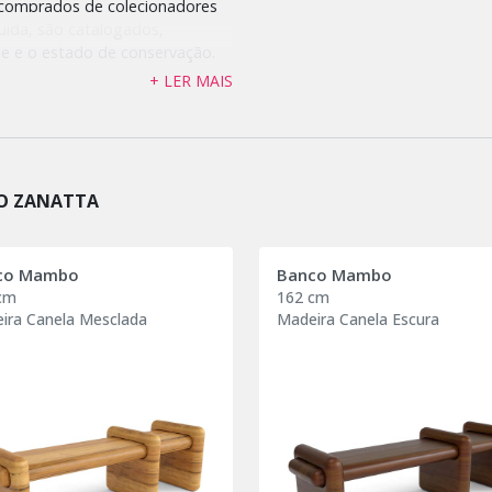
 comprados de colecionadores
uida, são catalogados,
e e o estado de conservação.
lógico da cadeia produtiva,
+ LER MAIS
no envolvida na fabricação.
O ZANATTA
co Mambo
Banco Mambo
cm
162 cm
ira Canela Mesclada
Madeira Canela Escura