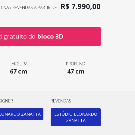
R$ 7.990,00
O NAS REVENDAS A PARTIR DE
 gratuito do
bloco 3D
LARGURA
PROFUND
67 cm
47 cm
SIGNER
REVENDAS
EONARDO ZANATTA
ESTÚDIO LEONARDO
ZANATTA