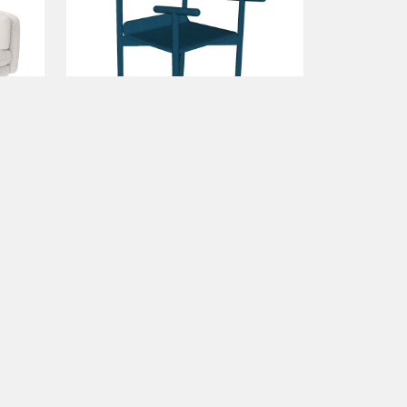
co 3d
a partir de
bloco 3d
3200.00
e Privacidade