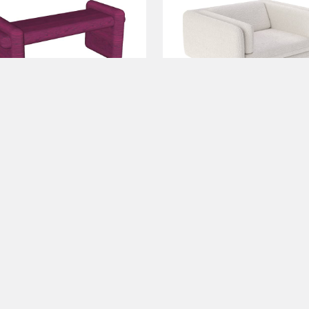
tir de
bloco 3d
a partir de
blo
12500.00
Soluções para empresas
Termos de Uso
Política d