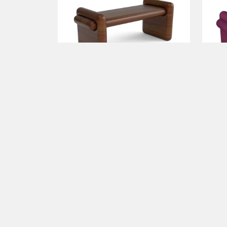
a partir de
bloco 3d
a par
10500.00