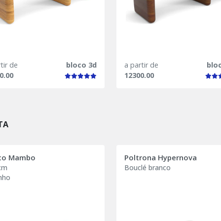
tir de
bloco 3d
a partir de
blo
0.00
12300.00
TA
co Mambo
Poltrona Hypernova
cm
Bouclé branco
nho