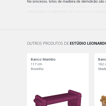
No processo, lotes de madeira de demolição são
no interior do estado de Santa Catarina e, em seg
selecionados e separados de acordo com a espéci
Dessa forma, conseguimos diminuir o impacto eco
bem como priorizar a redução da pegada de carbo
OUTROS PRODUTOS DE
ESTÚDIO LEONARD
Banco Mambo
Ban
117 cm
162 
Roxinho
Made