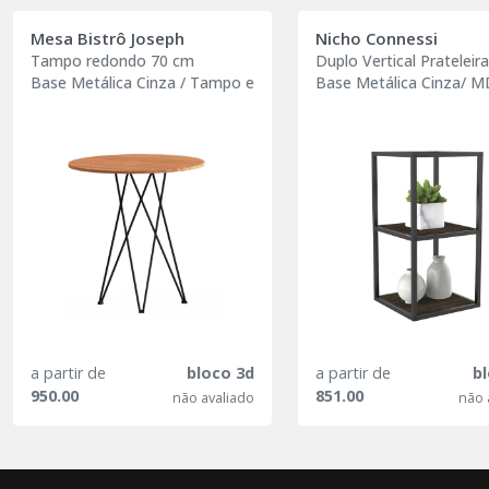
Mesa Bistrô Joseph
Nicho Connessi
Tampo redondo 70 cm
Duplo Vertical Prateleir
Base Metálica Cinza / Tampo em MDF madeirado
Base Metálica Cinza/ 
a partir de
bloco 3d
a partir de
b
950.00
851.00
não avaliado
não 