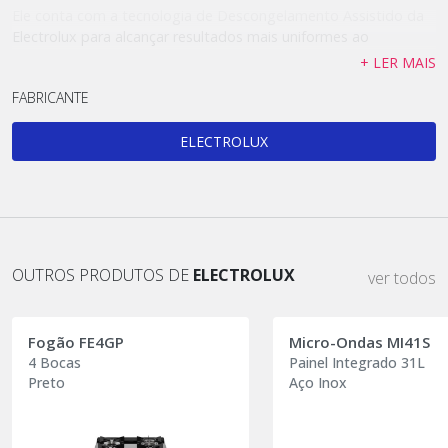
Ele conta com a tecnologia de Descongelamento Assistido da
Electrolux para alcançar resultados mais uniformes ao
descongelar os ingredientes, avisando no painel o momento
+ LER MAIS
certo de virar ou mexer os alimentos.
FABRICANTE
Seu painel inteligente, com ajustes automáticos de potência,
disponibiliza quatro modos de preparo diferentes e funcionais
ELECTROLUX
para tornar sua rotina mais prática: derreter; desidratar;
cozinhar rápido e cozinhar delicado.
Acione a Função Desidratar para fazer chips de frutas ou
vegetais, além de desidratar ervas para conservá-las por mais
tempo. Selecione a Função Cozinhar Delicado se quiser
OUTROS PRODUTOS DE
ELECTROLUX
ver todos
preparar alimentos macios, como peixes e alguns tipos de
vegetais. Para vegetais mais duros e carne bovina, utilize a
Função Cozinhar Rápido.
Fogão FE4GP
Micro-Ondas MI41S
4 Bocas
Painel Integrado 31L
O Micro-ondas Electrolux possui a Função Manter Aquecido,
Preto
Aço Inox
que conserva suas receitas recém preparadas quentes e
deliciosas até o consumo. A função Tira Odor é ideal para
manter seu produto livre de possíveis odores dos preparos