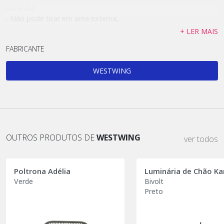
dia a dia;
- Não pode ficar em área externa;
- Carga Máxima: 100kg;
+ LER MAIS
FABRICANTE
WESTWING
OUTROS PRODUTOS DE
WESTWING
ver todos
Poltrona Adélia
Luminária de Chão Ka
Verde
Bivolt
Preto