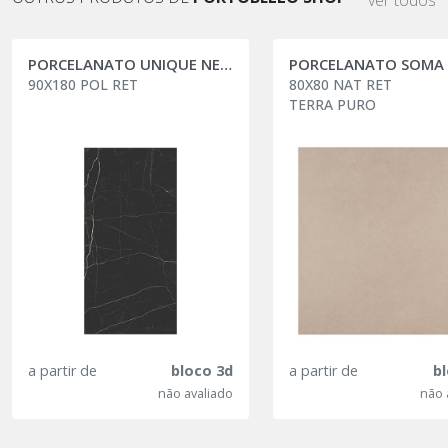
ver todos
PORCELANATO UNIQUE NERO VENATO
PORCELANATO SOMA
90X180 POL RET
80X80 NAT RET
TERRA PURO
a partir de
bloco 3d
a partir de
b
não avaliado
não 