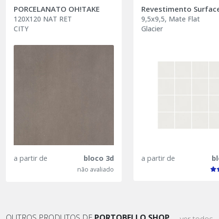
PORCELANATO OH!TAKE
Revestimento Surfac
120X120 NAT RET
9,5x9,5, Mate Flat
CITY
Glacier
a partir de
bloco 3d
a partir de
b
não avaliado
OUTROS PRODUTOS DE
PORTOBELLO SHOP