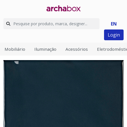
EN
Login
Mobiliário
Iluminação
Acessórios
Eletrodomésti