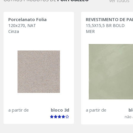
ver todos
Porcelanato Folia
120x270, NAT
15,5X15,5 BR BOLD
Cinza
MER
a partir de
bloco 3d
a partir de
b
não 