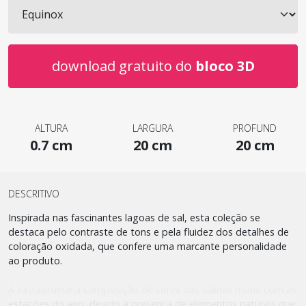
download gratuito do
bloco 3D
ALTURA
LARGURA
PROFUND
0.7 cm
20 cm
20 cm
DESCRITIVO
Inspirada nas fascinantes lagoas de sal, esta coleção se
destaca pelo contraste de tons e pela fluidez dos detalhes de
coloração oxidada, que confere uma marcante personalidade
ao produto.
A extraordinária composição de cores das salinas muda com as
estações do ano, devido à presença de elementos naturais que