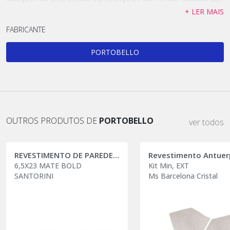
criam uma multiplicidade de tons claros no início da primavera,
+ LER MAIS
que escurecem no outono-inverno e tornam-se belíssimos
FABRICANTE
padrões terrosos no verão.
As peças se destacam pela riqueza tonal e texturas visuais que
PORTOBELLO
criam belíssimas composições.
OUTROS PRODUTOS DE
PORTOBELLO
ver todos
REVESTIMENTO DE PAREDE HORIZONTES
Revestimento Antuer
6,5X23 MATE BOLD
Kit Min, EXT
SANTORINI
Ms Barcelona Cristal