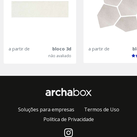
a partir de
bloco 3d
a partir de
b
não avaliado
Soluções para empresas
Termos de Uso
Política de Privacidade