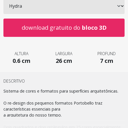
download gratuito do
bloco 3D
ALTURA
LARGURA
PROFUND
0.6 cm
26 cm
7 cm
DESCRITIVO
Sistema de cores e formatos para superfícies arquitetônicas.
O re-design dos pequenos formatos Portobello traz
características essenciais para
a arquitetura do nosso tempo.
Dois quadrados e dois retângulos em 25 cores especialmente