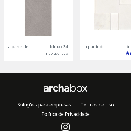
a partir de
bloco 3d
a partir de
b
não avaliado
Soluções para empresas
Termos de Uso
Política de Privacidade