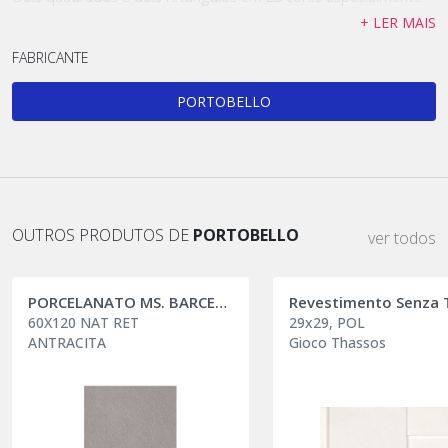
desenvolvidas para grandes planos como fachadas, painéis
+ LER MAIS
internos e piscinas.
FABRICANTE
Para potencializar as cores, as bordas ficaram mais retas,
minimizando as sombras causadas pela borda bold. O
PORTOBELLO
acabamento é super mate,minimizando o reflexo que distorce
as cores. As juntas são menores, reduzindo a área de rejuntes.
Uma cartela de cores de rejuntes para harmonizar ou
contrastar com o novo Sistema é parte dessa solução.
Surfaces é pura cor com as vantagens técnicas do revestimento
OUTROS PRODUTOS DE
PORTOBELLO
ver todos
cerâmico. Fácil instalação com o sistema Bel-Point de telagem.
Cor permanente. Baixa manutenção. Alta produtividade,
essencial para Fachadas. Design Portobello.
PORCELANATO MS. BARCELONA
60X120 NAT RET
29x29, POL
Surfaces é a cor como matéria prima para a criatividade na
ANTRACITA
Gioco Thassos
Arquitetura. Explore esse novo universo de cores e formatos.