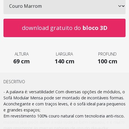
download gratuito do
bloco 3D
ALTURA
LARGURA
PROFUND
69 cm
140 cm
100 cm
DESCRITIVO
- A palavra é: versatilidade! Com diversas opções de módulos, o
Sofá Modular Mensa pode ser montado de incontáveis formas.
Aconchegante e com traços leves, é o sofá ideal para pequenos
e grandes espaços;
Em revestimento 100% couro natural com tecnologia anti-risco,
material que pode durar a vida toda se bem cuidado, e é muito
mais resistente às marcas naturais de uso do dia-a-dia;