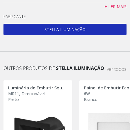
Material predominante: Alumínio
+ LER MAIS
Lâmpada Indicada: 1 x MR11 GU10
FABRICANTE
Potência Máxima: 15W
Garantia: 2 anos
STELLA ILUMINAÇÃO
ARQUIVO: https://stella.com.br/produto/spot-flow-mr11
OUTROS PRODUTOS DE
STELLA ILUMINAÇÃO
ver todos
Luminária de Embutir Square Ghost
Painel de Embutir Eco
MR11, Direcionável
6W
Preto
Branco