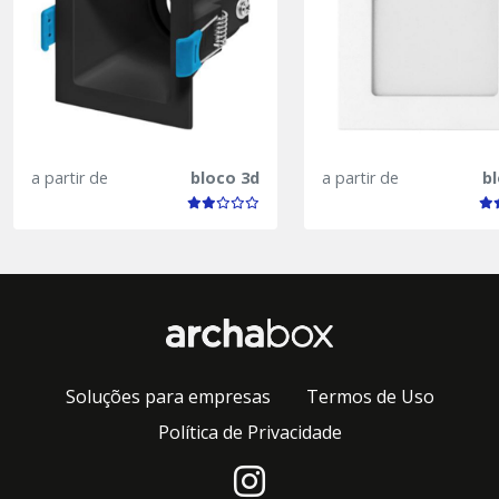
a partir de
bloco 3d
a partir de
b
Soluções para empresas
Termos de Uso
Política de Privacidade