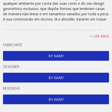
qualquer ambiente por conta das suas cores e do seu design
geométrico exclusivo, que dispõe formas que lembram casas
de maneira não linear e em tamanhos variados por toda a peca.
A sua composição em viscose, lã e algodão garante um toque
sedoso e confortável ao pisar. Uma combinação perfeita de
estilo e praticidade. As cores vivas e harmoniosas do tapete
trazem vida ao ambiente, enquanto o padrão geométrico
+ LER MAIS
inspirado em casinhas, confere um toque contemporâneo,
FABRICANTE
artístico e cheio de vida.
BY KAMY
DESIGNER
BY KAMY
REVENDAS
BY KAMY