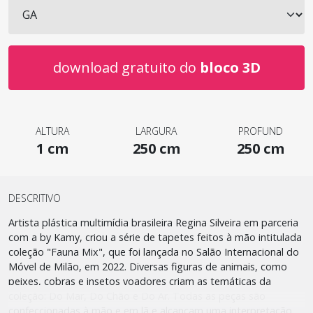
download gratuito do
bloco 3D
ALTURA
LARGURA
PROFUND
1 cm
250 cm
250 cm
DESCRITIVO
Artista plástica multimídia brasileira Regina Silveira em parceria
com a by Kamy, criou a série de tapetes feitos à mão intitulada
coleção "Fauna Mix", que foi lançada no Salão Internacional do
Móvel de Milão, em 2022. Diversas figuras de animais, como
peixes, cobras e insetos voadores criam as temáticas da
coleção: Do Mar, Do Chão e Do Ar. Todas as peças são
confeccionadas à mão e em lã e alcançam uma interpretação