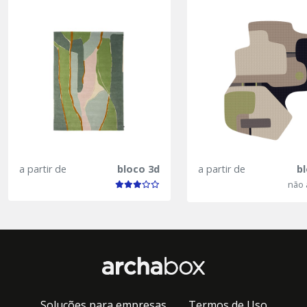
a partir de
bloco 3d
a partir de
b
não 
Soluções para empresas
Termos de Uso