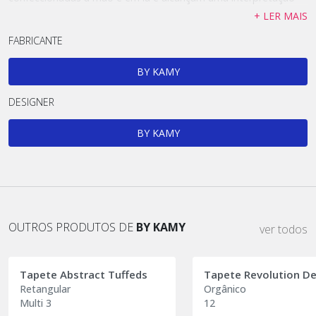
têxtil muito fiel ao desenho original, realizado digitalmente pela
+ LER MAIS
artista, sem uma preocupação com a relação de escala entre
FABRICANTE
elas. As tonalidades se mesclam entre o branco, o preto e as
cores vibrantes, dando ainda mais destaque aos protagonistas
da cena: os bichos!
BY KAMY
DESIGNER
BY KAMY
OUTROS PRODUTOS DE
BY KAMY
ver todos
Tapete Abstract Tuffeds
Retangular
Orgânico
Multi 3
12