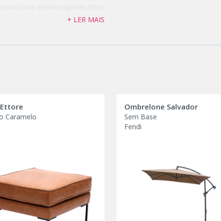
ossui base antiderrapante feita
ados garantindo conforto e
+ LER MAIS
são muito fáceis de limpar;
rda virada sem costura
 de fácil manutenção;
bactericida que reduz
s no tapete.
 Ettore
Ombrelone Salvador
o Caramelo
Sem Base
Fendi