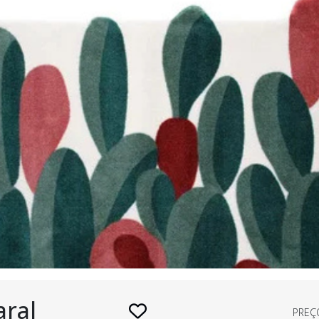
aral
PREÇ