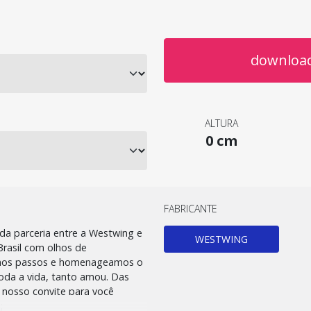
download
ALTURA
0 cm
FABRICANTE
 da parceria entre a Westwing e
WESTWING
Brasil com olhos de
smos passos e homenageamos o
toda a vida, tanto amou. Das
o nosso convite para você
;