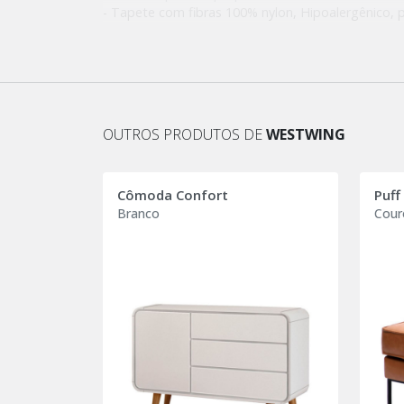
- Tapete com fibras 100% nylon, Hipoalergênico, p
em feltro super resistente com pontos emborrach
segurança para todos da casa;
- Possui fios sintéticos que não soltam pelinhos e 
- O acabamento é todo feito à mão e possui a bo
aparente;
- É um tapete de grande durabilidade, conforto, e
OUTROS PRODUTOS DE
WESTWING
- A tinta utilizada é atóxica, com tratamento anti
drasticamente a proliferação de ácaros e bactéria
- Perfil do pelo: curto;
Cômoda Confort
Puff
Branco
Cour