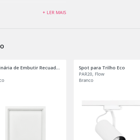
+ LER MAIS
ÃO
Luminária de Embutir Recuada Deep
Spot para Trilho Eco
PAR20, Flow
co
Branco