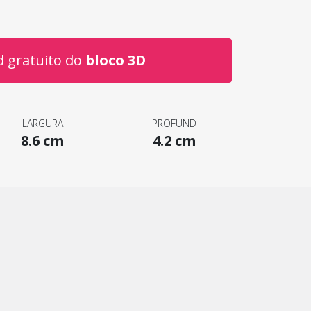
 gratuito do
bloco 3D
LARGURA
PROFUND
8.6 cm
4.2 cm