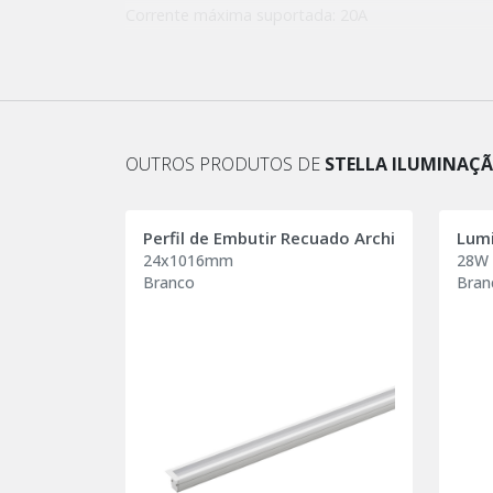
Corrente máxima suportada: 20A
Corrente máxima de saída: 10A
Frequência: 50/60Hz
Temperatura de operação: -10°C ~ 40°C
Material predominante: Policarbonato
Garantia: 2 anos
OUTROS PRODUTOS DE
STELLA ILUMINAÇ
Perfil de Embutir Recuado Archi
24x1016mm
28W
Branco
Bran