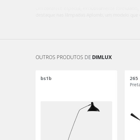
Um concreto especial, exclusivamente formulado
destaque nas lâmpadas Aplomb, um modelo que 
textura para lançar um feixe concentrado de luz p
Designers: Paolo Lucidi e Luca Pevere.
OUTROS PRODUTOS DE
DIMLUX
bs1b
265
Pret