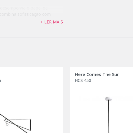
, desempenha o papel de
combina sofisticação com
ara baixo.
+ LER MAIS
Here Comes The Sun
a
HCS 450