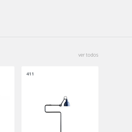
ver todos
411