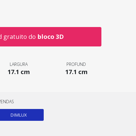
 gratuito do
bloco 3D
LARGURA
PROFUND
17.1 cm
17.1 cm
VENDAS
DIMLUX