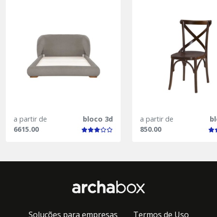
a partir de
bloco 3d
a partir de
b
6615.00
850.00
Soluções para empresas
Termos de Uso