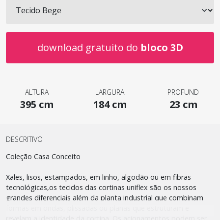
download gratuito do
bloco 3D
ALTURA
LARGURA
PROFUND
395 cm
184 cm
23 cm
DESCRITIVO
Coleção Casa Conceito
Xales, lisos, estampados, em linho, algodão ou em fibras
tecnológicas,os tecidos das cortinas uniflex são os nossos
grandes diferenciais além da planta industrial que combinam
formas em ondas, plissadas ou planas que estruturam e
revelam a identidade da cortina. Os acionamentos podem ser