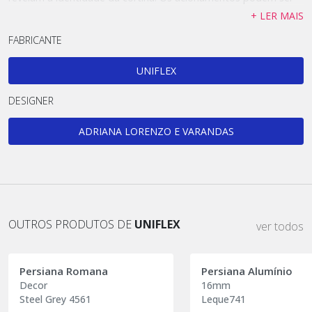
manuais ou motorizados, com abertura central ou lateral. Você
+ LER MAIS
escolhe a cor a necessidade e o ambiente, nós costuramos.
FABRICANTE
UNIFLEX
DESIGNER
ADRIANA LORENZO E VARANDAS
OUTROS PRODUTOS DE
UNIFLEX
ver todos
Persiana Romana
Persiana Alumínio
Decor
16mm
Steel Grey 4561
Leque741