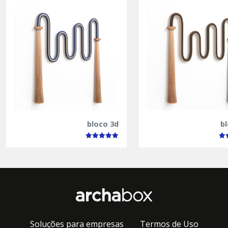
bloco 3d
b
Soluções para empresas
Termos de Uso