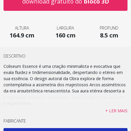
download gratuito do
bloco 3D
ALTURA
LARGURA
PROFUND
164.9 cm
160 cm
8.5 cm
DESCRITIVO
Coliseum Essence é uma criação minimalista e evocativa que
exala fluidez e tridimensionalidade, despertando o etéreo em
sua essência. O design autoral da Obra explora de forma
contemplativa a assimetria dos majestosos Arcos assimétricos
da era arquitetônica renascentista. Sua aura etérea desperta a
imaginação, levando o espectador a um mergulho no abstrato
e exploratório.
+ LER MAIS
FABRICANTE