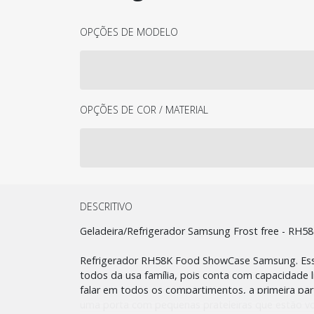
OPÇÕES DE MODELO
OPÇÕES DE COR / MATERIAL
DESCRITIVO
Geladeira/Refrigerador Samsung Frost free - RH5
Refrigerador RH58K Food ShowCase Samsung. Esse 
todos da usa família, pois conta com capacidade lí
falar em todos os compartimentos, a primeira pa
uma porta com pequenas prateleiras que estão vol