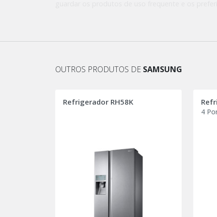
guardar os produtos de uso frequente e os preferi
tem prateleiras à porta e prateleiras no interior,
ocasional, como as refeições do dia a dia. Ele ma
protegidos.
OUTROS PRODUTOS DE
SAMSUNG
Refrigerador RH58K
Refr
4 Po