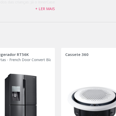
dos das crianças. Já o InnerCase
 para os produtos de uso
+ LER MAIS
ntém seus alimentos frescos e
igerador RT56K
Cassete 360
rtas - French Door Convert Black Edition