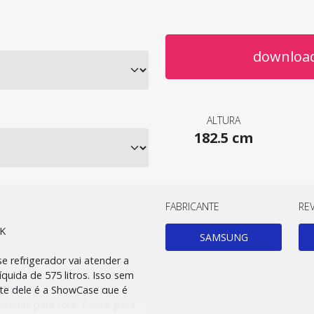
download
ALTURA
182.5 cm
FABRICANTE
RE
8K
SAMSUNG
refrigerador vai atender a
quida de 575 litros. Isso sem
rte dele é a ShowCase que é
tadas para fora. É ideal para