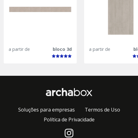
a partir de
bloco 3d
a partir de
b
Soluções para empresas
Termos de Uso
Política de Privacidade