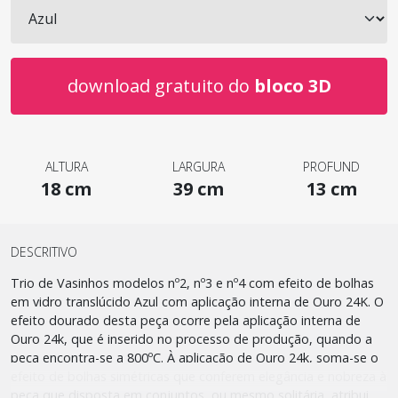
download gratuito do
bloco 3D
ALTURA
LARGURA
PROFUND
18 cm
39 cm
13 cm
DESCRITIVO
Trio de Vasinhos modelos nº2, nº3 e nº4 com efeito de bolhas
em vidro translúcido Azul com aplicação interna de Ouro 24K. O
efeito dourado desta peça ocorre pela aplicação interna de
Ouro 24k, que é inserido no processo de produção, quando a
peça encontra-se a 800ºC. À aplicação de Ouro 24k, soma-se o
efeito de bolhas simétricas que conferem elegância e nobreza à
peça que disposta em conjuntos, ou mesmo solitária, atribui