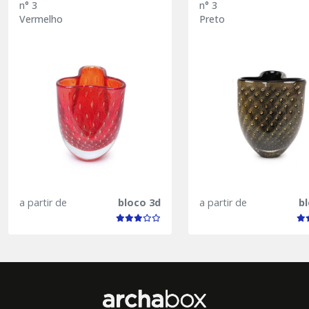
n° 3
n° 3
Vermelho
Preto
a partir de
bloco 3d
a partir de
b