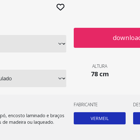
download
ALTURA
78 cm
FABRICANTE
DE
a pó, encosto laminado e braços
VERMEIL
s de madeira ou laqueado.