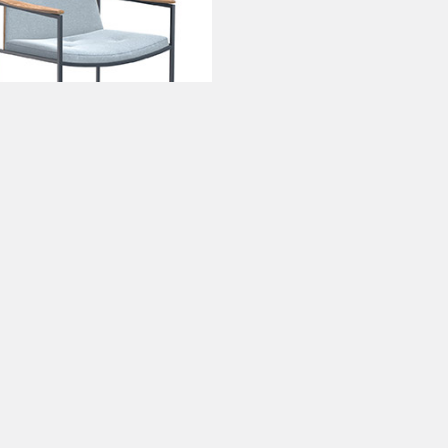
tir de
bloco 3d
Soluções para empresas
Termos de Uso
Política d