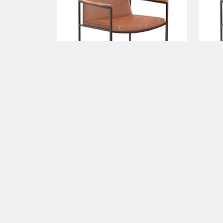
a partir de
bloco 3d
a par