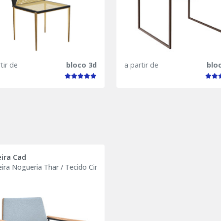
tir de
bloco 3d
a partir de
blo
ira Cad
ira Nogueria Thar / Tecido Cinza Azulado