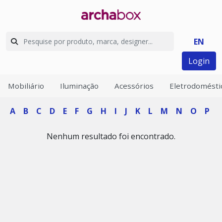
EN
Login
Mobiliário
Iluminação
Acessórios
Eletrodomésti
A
B
C
D
E
F
G
H
I
J
K
L
M
N
O
P
Nenhum resultado foi encontrado.