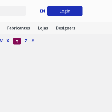
EN
Login
Fabricantes
Lojas
Designers
W
X
Z
#
Y