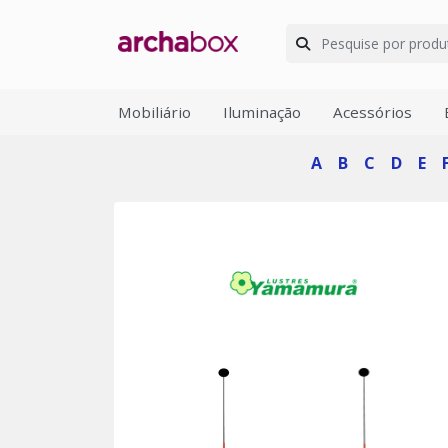
Mobiliário
Iluminação
Acessórios
A
B
C
D
E