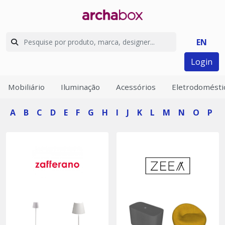
EN
Login
Mobiliário
Iluminação
Acessórios
Eletrodomésti
A
B
C
D
E
F
G
H
I
J
K
L
M
N
O
P